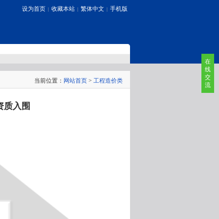
设为首页
收藏本站
繁体中文
手机版
|
|
|
在
线
交
当前位置：
网站首页
>
工程造价类
流
询资质入围