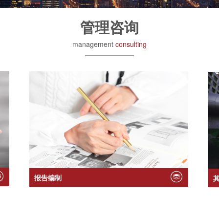
管理咨询
management
consulting
内
控
制
度
编
制
中
关
村
报告编制
街
道
2018
年